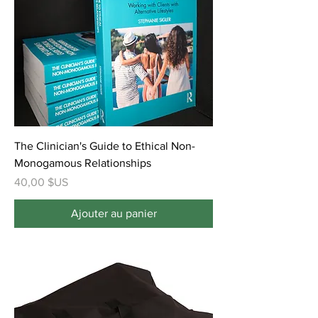
The Clinician's Guide to Ethical Non-
Monogamous Relationships
Prix
40,00 $US
Ajouter au panier