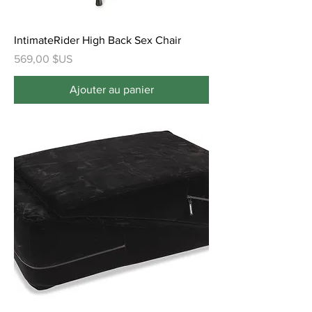
IntimateRider High Back Sex Chair
Prix
569,00 $US
Ajouter au panier