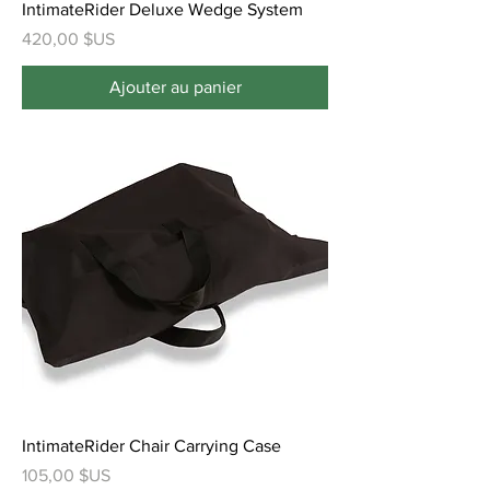
IntimateRider Deluxe Wedge System
Prix
420,00 $US
Ajouter au panier
IntimateRider Chair Carrying Case
Prix
105,00 $US