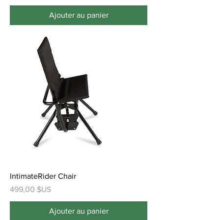
Ajouter au panier
IntimateRider Chair
Prix
499,00 $US
Ajouter au panier