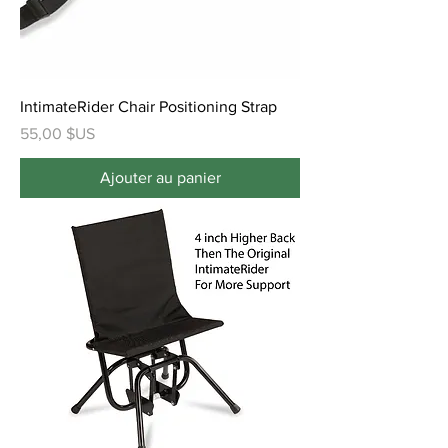
IntimateRider Chair Positioning Strap
Prix
55,00 $US
Ajouter au panier