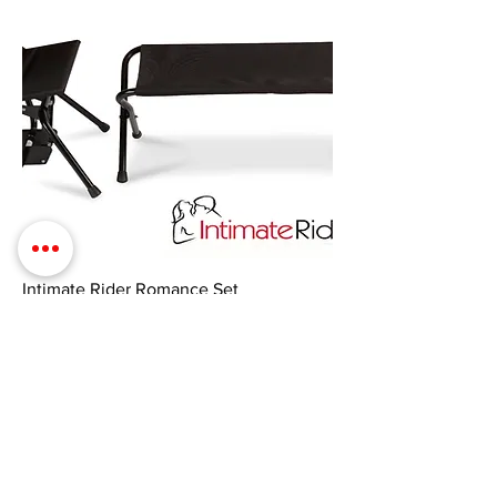
Intimate Rider Romance Set
Prix
725,00 $US
Ajouter au panier