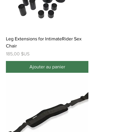
Leg Extensions for IntimateRider Sex
Chair
Prix
185,00 $US
Ajouter au panier