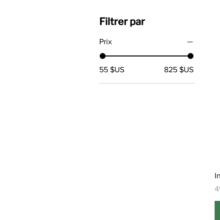
Filtrer par
Prix
55 $US
825 $US
I
P
4