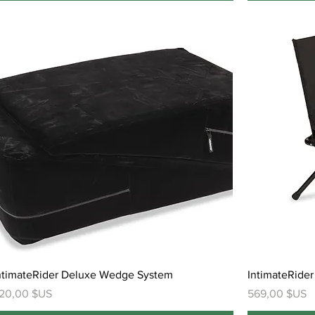
ntimateRider Deluxe Wedge System
IntimateRider
rix
Prix
20,00 $US
569,00 $US