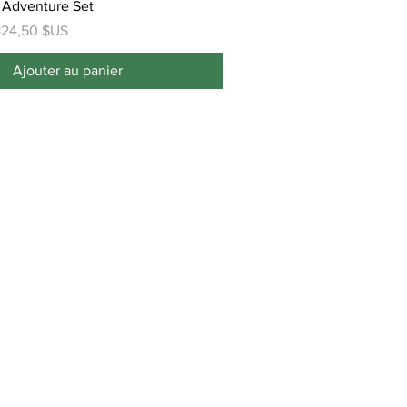
 Adventure Set
rix promotionnel
24,50 $US
Ajouter au panier