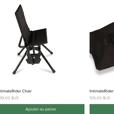
ntimateRider Chair
IntimateRider
rix
Prix
99,00 $US
105,00 $US
Ajouter au panier