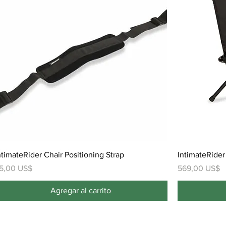
ntimateRider Chair Positioning Strap
IntimateRider
recio
Precio
5,00 US$
569,00 US$
Agregar al carrito