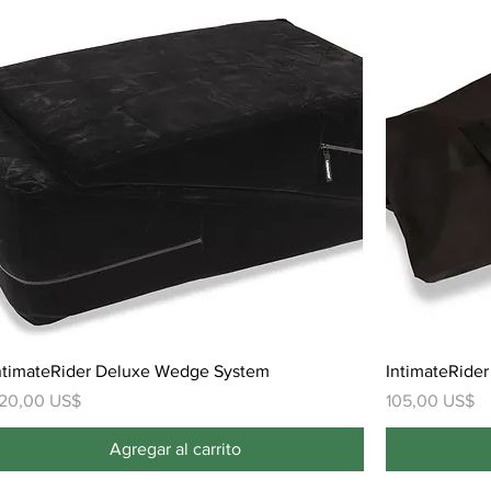
ntimateRider Deluxe Wedge System
IntimateRider
recio
Precio
20,00 US$
105,00 US$
Agregar al carrito