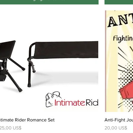
ntimate Rider Romance Set
Anti-Fight Jou
recio
Precio
25,00 US$
20,00 US$