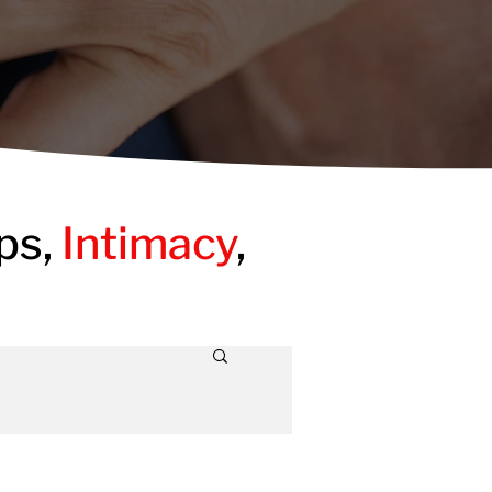
ps,
Intimacy
,