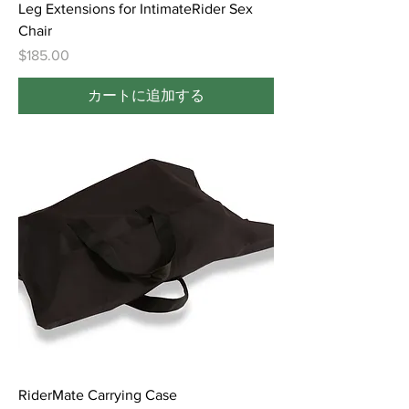
Leg Extensions for IntimateRider Sex
Chair
価格
$185.00
カートに追加する
RiderMate Carrying Case