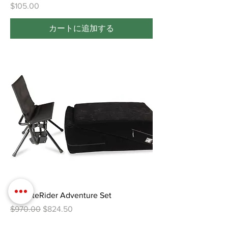
価格
$105.00
カートに追加する
IntimateRider Adventure Set
通常価格
セール価格
$970.00
$824.50