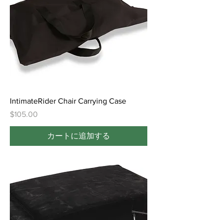
IntimateRider Chair Carrying Case
価格
$105.00
カートに追加する